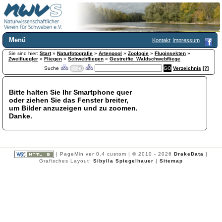
Menü
Kontakt
Impressum
Sie sind hier:
Home
Start
»
Naturfotografie
»
Artenpool
»
Zoologie
»
Fluginsekten
»
Zweifluegler
»
Fliegen
»
Schwebfliegen
»
Gestreifte_Waldschwebfliege
Wir über uns
Suche
Verzeichnis
[?]
Satzung
+
Mitglied werden
Bitte halten Sie Ihr Smartphone quer
Chronik
oder ziehen Sie das Fenster breiter,
Publikationen
+
um Bilder anzuzeigen und zu zoomen.
Danke.
Programm
Kontakt
Gästebuch
Links
| PageMin ver 0.4 custom | © 2010 - 2026
DrakeData
|
Grafisches Layout:
Sibylla Spiegelhauer
|
Sitemap
Licca liber
Newsletter
Impressum
Datenschutzerklärung
Botanik
+