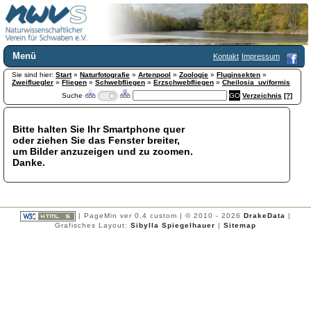
Menü
Kontakt
Impressum
Sie sind hier:
Home
Start
»
Naturfotografie
»
Artenpool
»
Zoologie
»
Fluginsekten
»
Zweifluegler
»
Fliegen
»
Schwebfliegen
»
Erzschwebfliegen
»
Cheilosia_uviformis
Wir über uns
Suche
Verzeichnis
[?]
Satzung
+
Mitglied werden
Bitte halten Sie Ihr Smartphone quer
Chronik
oder ziehen Sie das Fenster breiter,
Publikationen
+
um Bilder anzuzeigen und zu zoomen.
Danke.
Programm
Kontakt
Gästebuch
Links
| PageMin ver 0.4 custom | © 2010 - 2026
DrakeData
|
Grafisches Layout:
Sibylla Spiegelhauer
|
Sitemap
Licca liber
Newsletter
Impressum
Datenschutzerklärung
Botanik
+