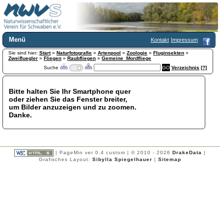
Menü
Kontakt
Impressum
Sie sind hier:
Home
Start
»
Naturfotografie
»
Artenpool
»
Zoologie
»
Fluginsekten
»
Zweifluegler
»
Fliegen
»
Raubfliegen
»
Gemeine_Mordfliege
Wir über uns
Suche
Verzeichnis
[?]
Satzung
+
Mitglied werden
Bitte halten Sie Ihr Smartphone quer
Chronik
oder ziehen Sie das Fenster breiter,
Publikationen
+
um Bilder anzuzeigen und zu zoomen.
Danke.
Programm
Kontakt
Gästebuch
Links
| PageMin ver 0.4 custom | © 2010 - 2026
DrakeData
|
Grafisches Layout:
Sibylla Spiegelhauer
|
Sitemap
Licca liber
Newsletter
Impressum
Datenschutzerklärung
Botanik
+