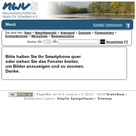
Menü
Kontakt
Impressum
Sie sind hier:
Home
Start
»
Naturfotografie
»
Artenpool
»
Zoologie
»
Fluginsekten
»
Schmetterlinge
»
Weisslinge
»
Baumweissling
Wir über uns
Suche
Verzeichnis
[?]
Satzung
+
Mitglied werden
Bitte halten Sie Ihr Smartphone quer
Chronik
oder ziehen Sie das Fenster breiter,
Publikationen
+
um Bilder anzuzeigen und zu zoomen.
Danke.
Programm
Kontakt
Gästebuch
Links
| PageMin ver 0.4 custom | © 2010 - 2026
DrakeData
|
Grafisches Layout:
Sibylla Spiegelhauer
|
Sitemap
Licca liber
Newsletter
Impressum
Datenschutzerklärung
Botanik
+