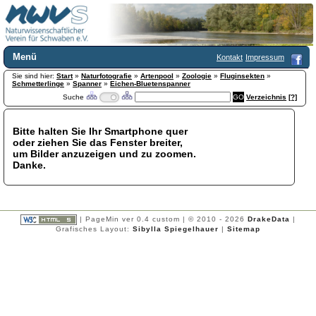
Menü
Kontakt
Impressum
Sie sind hier:
Home
Start
»
Naturfotografie
»
Artenpool
»
Zoologie
»
Fluginsekten
»
Schmetterlinge
»
Spanner
»
Eichen-Bluetenspanner
Wir über uns
Suche
Verzeichnis
[?]
Satzung
+
Mitglied werden
Bitte halten Sie Ihr Smartphone quer
Chronik
oder ziehen Sie das Fenster breiter,
Publikationen
+
um Bilder anzuzeigen und zu zoomen.
Danke.
Programm
Kontakt
Gästebuch
Links
| PageMin ver 0.4 custom | © 2010 - 2026
DrakeData
|
Grafisches Layout:
Sibylla Spiegelhauer
|
Sitemap
Licca liber
Newsletter
Impressum
Datenschutzerklärung
Botanik
+