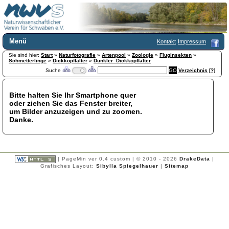
Menü
Kontakt
Impressum
Sie sind hier:
Home
Start
»
Naturfotografie
»
Artenpool
»
Zoologie
»
Fluginsekten
»
Schmetterlinge
»
Dickkopffalter
»
Dunkler_Dickkopffalter
Wir über uns
Suche
Verzeichnis
[?]
Satzung
+
Mitglied werden
Bitte halten Sie Ihr Smartphone quer
Chronik
oder ziehen Sie das Fenster breiter,
Publikationen
+
um Bilder anzuzeigen und zu zoomen.
Danke.
Programm
Kontakt
Gästebuch
Links
| PageMin ver 0.4 custom | © 2010 - 2026
DrakeData
|
Grafisches Layout:
Sibylla Spiegelhauer
|
Sitemap
Licca liber
Newsletter
Impressum
Datenschutzerklärung
Botanik
+