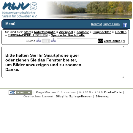
Menü
Kontakt
Impressum
Sie sind hier:
Home
Start
»
Naturfotografie
»
Artenpool
»
Zoologie
»
Fluginsekten
»
Libellen
»
EUROPAeISCHE_LIBELLEN
»
Spanische_Pechlibelle
Wir über uns
Suche
Verzeichnis
[?]
Satzung
+
Mitglied werden
Bitte halten Sie Ihr Smartphone quer
Chronik
oder ziehen Sie das Fenster breiter,
Publikationen
+
um Bilder anzuzeigen und zu zoomen.
Danke.
Programm
Kontakt
Gästebuch
Links
| PageMin ver 0.4 custom | © 2010 - 2026
DrakeData
|
Grafisches Layout:
Sibylla Spiegelhauer
|
Sitemap
Licca liber
Newsletter
Impressum
Datenschutzerklärung
Botanik
+