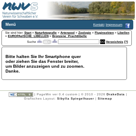
Menü
Kontakt
Impressum
Sie sind hier:
Home
Start
»
Naturfotografie
»
Artenpool
»
Zoologie
»
Fluginsekten
»
Libellen
»
EUROPAeISCHE_LIBELLEN
»
Bronzene_Prachtlibelle
Wir über uns
Suche
Verzeichnis
[?]
Satzung
+
Mitglied werden
Bitte halten Sie Ihr Smartphone quer
Chronik
oder ziehen Sie das Fenster breiter,
Publikationen
+
um Bilder anzuzeigen und zu zoomen.
Danke.
Programm
Kontakt
Gästebuch
Links
| PageMin ver 0.4 custom | © 2010 - 2026
DrakeData
|
Grafisches Layout:
Sibylla Spiegelhauer
|
Sitemap
Licca liber
Newsletter
Impressum
Datenschutzerklärung
Botanik
+