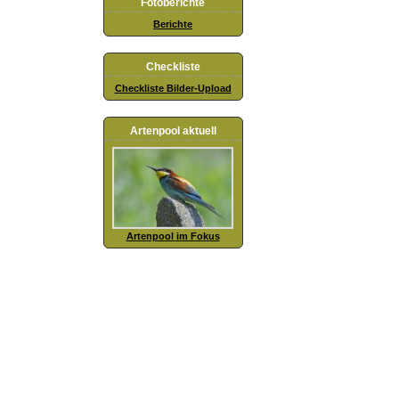
Fotoberichte
Berichte
Checkliste
Checkliste Bilder-Upload
Artenpool aktuell
Artenpool im Fokus