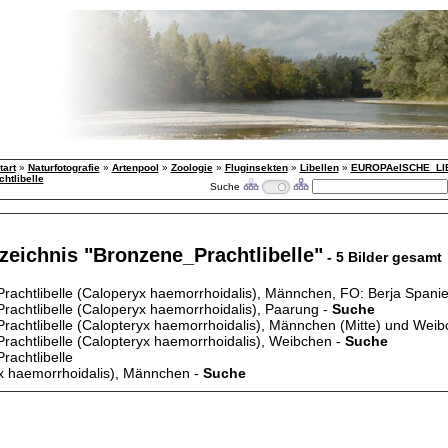
tart
»
Naturfotografie
»
Artenpool
»
Zoologie
»
Fluginsekten
»
Libellen
»
EUROPAeISCHE_LI
htlibelle
Suche
zeichnis "Bronzene_Prachtlibelle"
- 5 Bilder gesamt
rachtlibelle (Caloperyx haemorrhoidalis), Männchen, FO: Berja Spani
rachtlibelle (Caloperyx haemorrhoidalis), Paarung -
Suche
rachtlibelle (Calopteryx haemorrhoidalis), Männchen (Mitte) und Wei
rachtlibelle (Calopteryx haemorrhoidalis), Weibchen -
Suche
rachtlibelle
x haemorrhoidalis), Männchen -
Suche