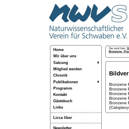
Sie sind hier:
S
Home
Bronzene_Prac
Wir über uns
Satzung
Mitglied werden
Bildver
Chronik
Publikationen
Bronzene P
Programm
Bronzene P
Bronzene P
Kontakt
Bronzene P
Gästebuch
Bronzene P
(Caloptery
Links
Licca liber
Newsletter