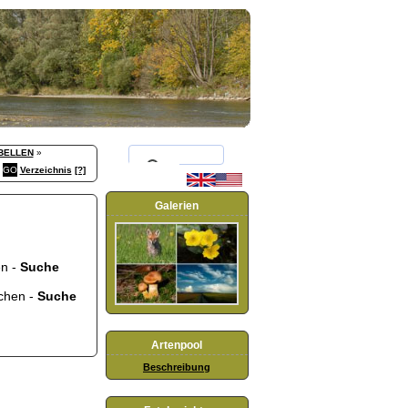
BELLEN
»
Verzeichnis
[?]
Galerien
en -
Suche
bchen -
Suche
Artenpool
Beschreibung