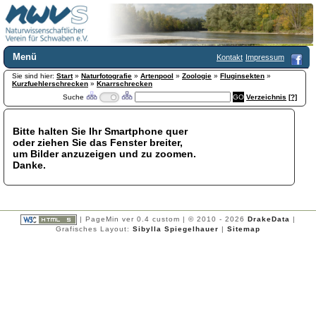
Menü
Kontakt
Impressum
Sie sind hier:
Home
Start
»
Naturfotografie
»
Artenpool
»
Zoologie
»
Fluginsekten
»
Kurzfuehlerschrecken
»
Knarrschrecken
Wir über uns
Suche
Verzeichnis
[?]
Satzung
+
Mitglied werden
Bitte halten Sie Ihr Smartphone quer
Chronik
oder ziehen Sie das Fenster breiter,
Publikationen
+
um Bilder anzuzeigen und zu zoomen.
Danke.
Programm
Kontakt
Gästebuch
Links
| PageMin ver 0.4 custom | © 2010 - 2026
DrakeData
|
Grafisches Layout:
Sibylla Spiegelhauer
|
Sitemap
Licca liber
Newsletter
Impressum
Datenschutzerklärung
Botanik
+