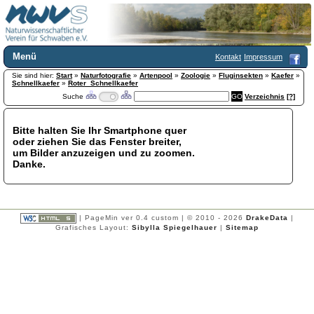
Menü
Kontakt
Impressum
Sie sind hier:
Home
Start
»
Naturfotografie
»
Artenpool
»
Zoologie
»
Fluginsekten
»
Kaefer
»
Schnellkaefer
»
Roter_Schnellkaefer
Wir über uns
Suche
Verzeichnis
[?]
Satzung
+
Mitglied werden
Bitte halten Sie Ihr Smartphone quer
Chronik
oder ziehen Sie das Fenster breiter,
Publikationen
+
um Bilder anzuzeigen und zu zoomen.
Danke.
Programm
Kontakt
Gästebuch
Links
| PageMin ver 0.4 custom | © 2010 - 2026
DrakeData
|
Grafisches Layout:
Sibylla Spiegelhauer
|
Sitemap
Licca liber
Newsletter
Impressum
Datenschutzerklärung
Botanik
+