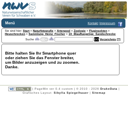
Menü
Kontakt
Impressum
Sie sind hier:
Home
Start
»
Naturfotografie
»
Artenpool
»
Zoologie
»
Fluginsekten
»
Heuschrecken
»
Sammlung_Heinz_Fischer
»
10_Blaufluegelige_Sandschrecke
Wir über uns
Suche
Verzeichnis
[?]
Satzung
+
Mitglied werden
Bitte halten Sie Ihr Smartphone quer
Chronik
oder ziehen Sie das Fenster breiter,
Publikationen
+
um Bilder anzuzeigen und zu zoomen.
Danke.
Programm
Kontakt
Gästebuch
Links
| PageMin ver 0.4 custom | © 2010 - 2026
DrakeData
|
Grafisches Layout:
Sibylla Spiegelhauer
|
Sitemap
Licca liber
Newsletter
Impressum
Datenschutzerklärung
Botanik
+