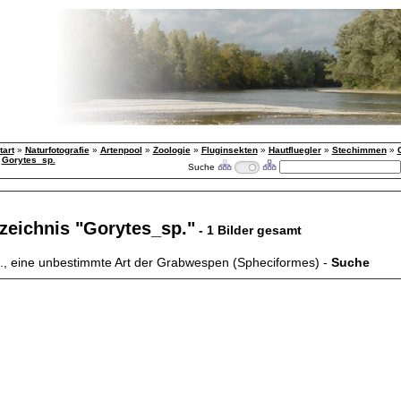
tart
»
Naturfotografie
»
Artenpool
»
Zoologie
»
Fluginsekten
»
Hautfluegler
»
Stechimmen
»
»
Gorytes_sp.
Suche
zeichnis "Gorytes_sp."
- 1 Bilder gesamt
., eine unbestimmte Art der Grabwespen (Spheciformes) -
Suche