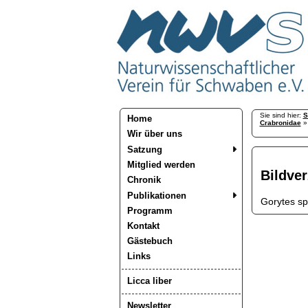
Sie sind hier:
S
Home
Crabronidae
Wir über uns
Satzung
Mitglied werden
Bildver
Chronik
Publikationen
Gorytes sp
Programm
Kontakt
Gästebuch
Links
Licca liber
Newsletter