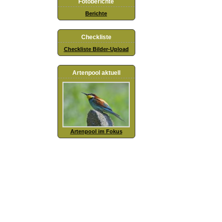
Fotoberichte
Berichte
Checkliste
Checkliste Bilder-Upload
Artenpool aktuell
Artenpool im Fokus