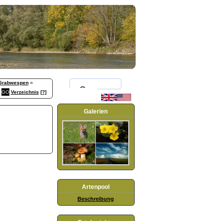
Grabwespen
»
Verzeichnis
[?]
Galerien
Artenpool
Beschreibung