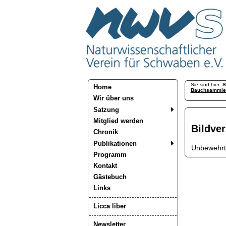
Sie sind hier:
S
Home
Bauchsammle
Wir über uns
Satzung
Mitglied werden
Bildve
Chronik
Publikationen
Unbewehrte
Programm
Kontakt
Gästebuch
Links
Licca liber
Newsletter