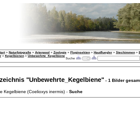
tart
»
Naturfotografie
»
Artenpool
»
Zoologie
»
Fluginsekten
»
Hautfluegler
»
Stechimmen
»
r
»
Kegelbienen
»
Unbewehrte_Kegelbiene
Suche
rzeichnis "Unbewehrte_Kegelbiene"
- 1 Bilder gesam
 Kegelbiene (Coelioxys inermis) -
Suche