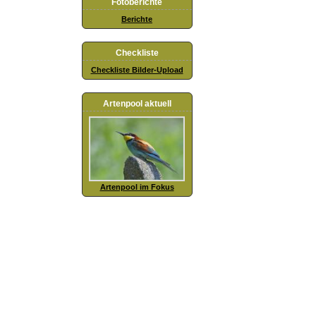
Fotoberichte
Berichte
Checkliste
Checkliste Bilder-Upload
Artenpool aktuell
Artenpool im Fokus