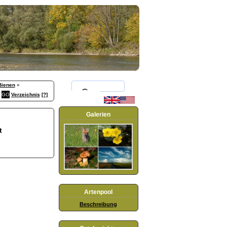
Bienen
»
Verzeichnis
[?]
Galerien
t
Artenpool
Beschreibung