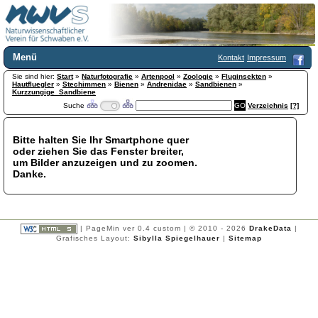
Menü
Kontakt
Impressum
Sie sind hier:
Home
Start
»
Naturfotografie
»
Artenpool
»
Zoologie
»
Fluginsekten
»
Hautfluegler
»
Stechimmen
»
Bienen
»
Andrenidae
»
Sandbienen
»
Wir über uns
Kurzzungige_Sandbiene
Suche
Verzeichnis
[?]
Satzung
+
Mitglied werden
Chronik
Bitte halten Sie Ihr Smartphone quer
oder ziehen Sie das Fenster breiter,
Publikationen
+
um Bilder anzuzeigen und zu zoomen.
Programm
Danke.
Kontakt
Gästebuch
Links
| PageMin ver 0.4 custom | © 2010 - 2026
DrakeData
|
Licca liber
Grafisches Layout:
Sibylla Spiegelhauer
|
Sitemap
Newsletter
Impressum
Datenschutzerklärung
Botanik
+