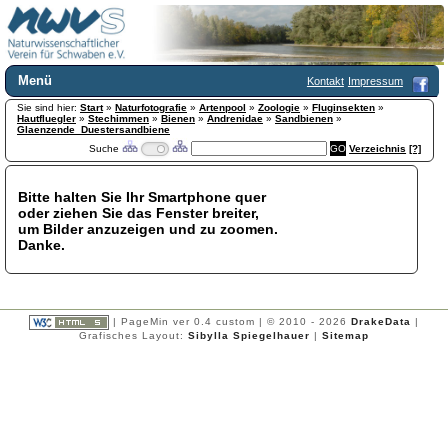
Menü
Kontakt
Impressum
Sie sind hier:
Home
Start
»
Naturfotografie
»
Artenpool
»
Zoologie
»
Fluginsekten
»
Hautfluegler
»
Stechimmen
»
Bienen
»
Andrenidae
»
Sandbienen
»
Wir über uns
Glaenzende_Duestersandbiene
Suche
Verzeichnis
[?]
Satzung
+
Mitglied werden
Chronik
Bitte halten Sie Ihr Smartphone quer
oder ziehen Sie das Fenster breiter,
Publikationen
+
um Bilder anzuzeigen und zu zoomen.
Programm
Danke.
Kontakt
Gästebuch
Links
| PageMin ver 0.4 custom | © 2010 - 2026
DrakeData
|
Licca liber
Grafisches Layout:
Sibylla Spiegelhauer
|
Sitemap
Newsletter
Impressum
Datenschutzerklärung
Botanik
+