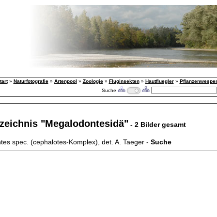
tart
»
Naturfotografie
»
Artenpool
»
Zoologie
»
Fluginsekten
»
Hautfluegler
»
Pflanzenwespe
Suche
rzeichnis "Megalodontesidä"
- 2 Bilder gesamt
es spec. (cephalotes-Komplex), det. A. Taeger -
Suche