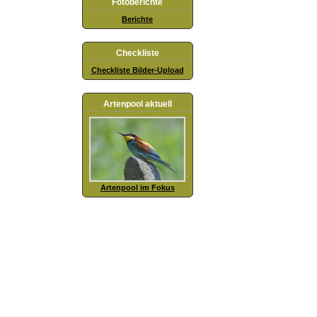
Fotoberichte
Berichte
Checkliste
Checkliste Bilder-Upload
Artenpool aktuell
Artenpool im Fokus