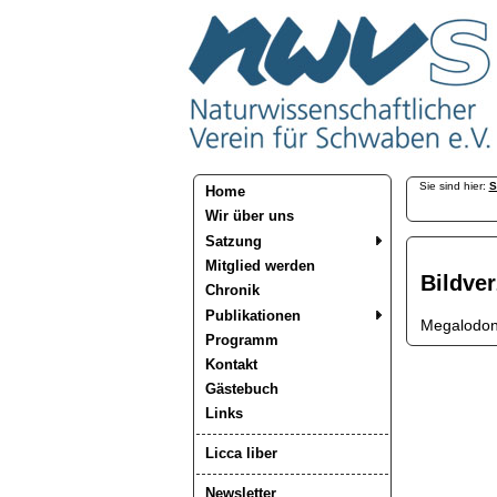
Sie sind hier:
S
Home
Wir über uns
Satzung
Mitglied werden
Bildve
Chronik
Publikationen
Megalodont
Programm
Kontakt
Gästebuch
Links
Licca liber
Newsletter