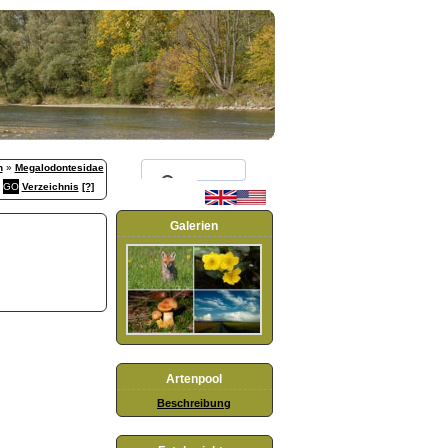
n
»
Megalodontesidae
Verzeichnis
[?]
Galerien
Artenpool
Beschreibung