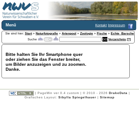
Menü
Kontakt
Impressum
Sie sind hier:
Home
Start
»
Naturfotografie
»
Artenpool
»
Zoologie
»
Fische
»
Echte_Barsche
Suche
Verzeichnis
[?]
Wir über uns
Satzung
+
Mitglied werden
Bitte halten Sie Ihr Smartphone quer
oder ziehen Sie das Fenster breiter,
Chronik
um Bilder anzuzeigen und zu zoomen.
Publikationen
+
Danke.
Programm
Kontakt
Gästebuch
Links
| PageMin ver 0.4 custom | © 2010 - 2026
DrakeData
|
Grafisches Layout:
Sibylla Spiegelhauer
|
Sitemap
Licca liber
Newsletter
Impressum
Datenschutzerklärung
Botanik
+