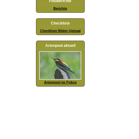
Fotoberichte
Berichte
Checkliste
Checkliste Bilder-Upload
Artenpool aktuell
Artenpool im Fokus