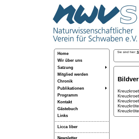
Sie sind hier:
S
Home
Wir über uns
Satzung
Mitglied werden
Bildver
Chronik
Publikationen
Kreuzkroet
Programm
Kreuzkroet
Kreuzkroet
Kontakt
Kreuzkröte
Gästebuch
Kreuzkröte
Links
Licca liber
Newsletter