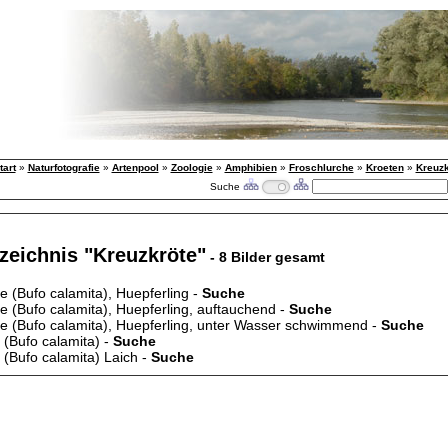
tart
»
Naturfotografie
»
Artenpool
»
Zoologie
»
Amphibien
»
Froschlurche
»
Kroeten
»
Kreuzk
Suche
zeichnis "Kreuzkröte"
- 8 Bilder gesamt
e (Bufo calamita), Huepferling -
Suche
e (Bufo calamita), Huepferling, auftauchend -
Suche
e (Bufo calamita), Huepferling, unter Wasser schwimmend -
Suche
 (Bufo calamita) -
Suche
 (Bufo calamita) Laich -
Suche