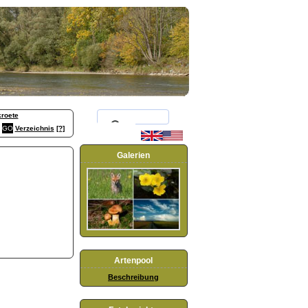
roete
Verzeichnis
[?]
Galerien
Artenpool
Beschreibung