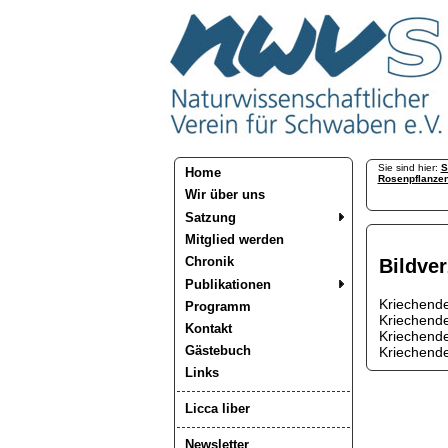
Sie sind hier:
S
Home
Rosenpflanze
Wir über uns
Satzung
Mitglied werden
Chronik
Bildve
Publikationen
Kriechend
Programm
Kriechend
Kontakt
Kriechende
Gästebuch
Kriechende
Links
Licca liber
Newsletter