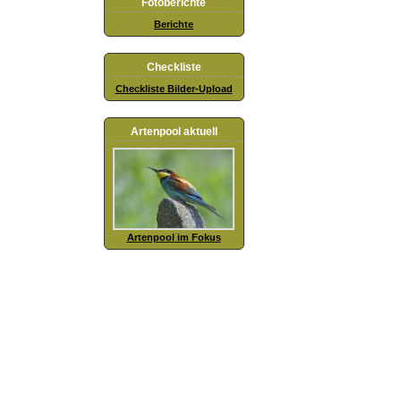
Fotoberichte
Berichte
Checkliste
Checkliste Bilder-Upload
Artenpool aktuell
Artenpool im Fokus