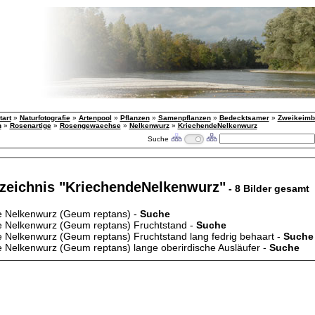
tart
»
Naturfotografie
»
Artenpool
»
Pflanzen
»
Samenpflanzen
»
Bedecktsamer
»
Zweikeimbl
n
»
Rosenartige
»
Rosengewaechse
»
Nelkenwurz
»
KriechendeNelkenwurz
Suche
rzeichnis "KriechendeNelkenwurz"
- 8 Bilder gesamt
e Nelkenwurz (Geum reptans) -
Suche
e Nelkenwurz (Geum reptans) Fruchtstand -
Suche
 Nelkenwurz (Geum reptans) Fruchtstand lang fedrig behaart -
Suche
 Nelkenwurz (Geum reptans) lange oberirdische Ausläufer -
Suche