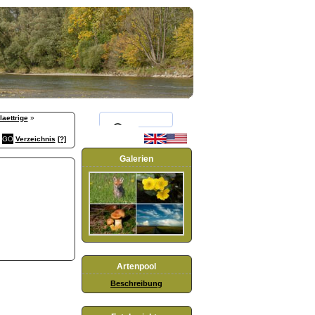
aettrige
»
Verzeichnis
[?]
Galerien
Artenpool
Beschreibung