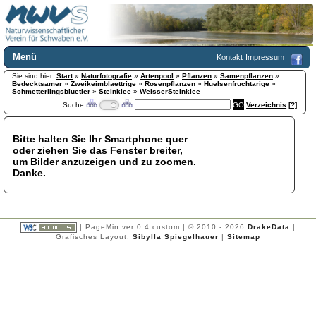
Menü
Kontakt
Impressum
Sie sind hier:
Home
Start
»
Naturfotografie
»
Artenpool
»
Pflanzen
»
Samenpflanzen
»
Bedecktsamer
»
Zweikeimblaettrige
»
Rosenpflanzen
»
Huelsenfruchtarige
»
Wir über uns
Schmetterlingsbluetler
»
Steinklee
»
WeisserSteinklee
Suche
Verzeichnis
[?]
Satzung
+
Mitglied werden
Chronik
Bitte halten Sie Ihr Smartphone quer
oder ziehen Sie das Fenster breiter,
Publikationen
+
um Bilder anzuzeigen und zu zoomen.
Programm
Danke.
Kontakt
Gästebuch
Links
| PageMin ver 0.4 custom | © 2010 - 2026
DrakeData
|
Licca liber
Grafisches Layout:
Sibylla Spiegelhauer
|
Sitemap
Newsletter
Impressum
Datenschutzerklärung
Botanik
+