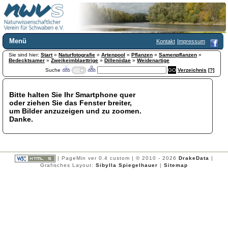
Menü
Kontakt
Impressum
Sie sind hier:
Home
Start
»
Naturfotografie
»
Artenpool
»
Pflanzen
»
Samenpflanzen
»
Bedecktsamer
»
Zweikeimblaettrige
»
Dilleniidae
»
Weidenartige
Wir über uns
Suche
Verzeichnis
[?]
Satzung
+
Mitglied werden
Bitte halten Sie Ihr Smartphone quer
Chronik
oder ziehen Sie das Fenster breiter,
Publikationen
+
um Bilder anzuzeigen und zu zoomen.
Danke.
Programm
Kontakt
Gästebuch
Links
| PageMin ver 0.4 custom | © 2010 - 2026
DrakeData
|
Grafisches Layout:
Sibylla Spiegelhauer
|
Sitemap
Licca liber
Newsletter
Impressum
Datenschutzerklärung
Botanik
+