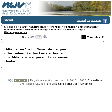
Menü
Kontakt
Impressum
Sie sind hier:
Home
Start
»
Naturfotografie
»
Artenpool
»
Pflanzen
»
Samenpflanzen
»
Bedecktsamer
»
Zweikeimblaettrige
»
Dilleniidae
»
Weidenartige
»
Wir über uns
Weidengewaechse
Suche
Verzeichnis
[?]
Satzung
+
Mitglied werden
Chronik
Bitte halten Sie Ihr Smartphone quer
oder ziehen Sie das Fenster breiter,
Publikationen
+
um Bilder anzuzeigen und zu zoomen.
Programm
Danke.
Kontakt
Gästebuch
Links
| PageMin ver 0.4 custom | © 2010 - 2026
DrakeData
|
Licca liber
Grafisches Layout:
Sibylla Spiegelhauer
|
Sitemap
Newsletter
Impressum
Datenschutzerklärung
Botanik
+