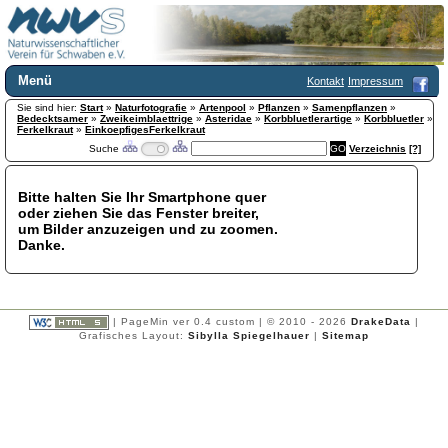
Menü
Kontakt
Impressum
Sie sind hier:
Home
Start
»
Naturfotografie
»
Artenpool
»
Pflanzen
»
Samenpflanzen
»
Bedecktsamer
»
Zweikeimblaettrige
»
Asteridae
»
Korbbluetlerartige
»
Korbbluetler
»
Wir über uns
Ferkelkraut
»
EinkoepfigesFerkelkraut
Suche
Verzeichnis
[?]
Satzung
+
Mitglied werden
Chronik
Bitte halten Sie Ihr Smartphone quer
oder ziehen Sie das Fenster breiter,
Publikationen
+
um Bilder anzuzeigen und zu zoomen.
Programm
Danke.
Kontakt
Gästebuch
Links
| PageMin ver 0.4 custom | © 2010 - 2026
DrakeData
|
Licca liber
Grafisches Layout:
Sibylla Spiegelhauer
|
Sitemap
Newsletter
Impressum
Datenschutzerklärung
Botanik
+