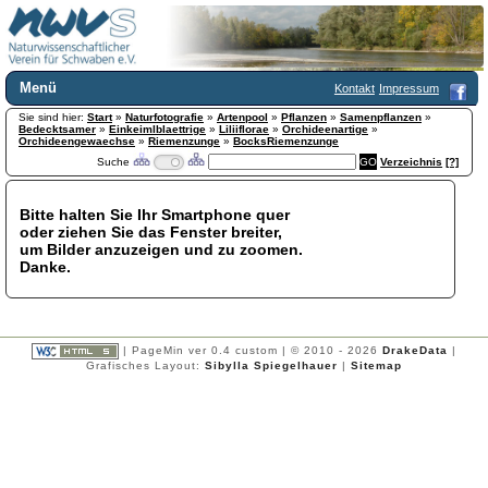
Menü
Kontakt
Impressum
Sie sind hier:
Home
Start
»
Naturfotografie
»
Artenpool
»
Pflanzen
»
Samenpflanzen
»
Bedecktsamer
»
Einkeimlblaettrige
»
Liliiflorae
»
Orchideenartige
»
Wir über uns
Orchideengewaechse
»
Riemenzunge
»
BocksRiemenzunge
Suche
Verzeichnis
[?]
Satzung
+
Mitglied werden
Chronik
Bitte halten Sie Ihr Smartphone quer
oder ziehen Sie das Fenster breiter,
Publikationen
+
um Bilder anzuzeigen und zu zoomen.
Programm
Danke.
Kontakt
Gästebuch
Links
| PageMin ver 0.4 custom | © 2010 - 2026
DrakeData
|
Licca liber
Grafisches Layout:
Sibylla Spiegelhauer
|
Sitemap
Newsletter
Impressum
Datenschutzerklärung
Botanik
+