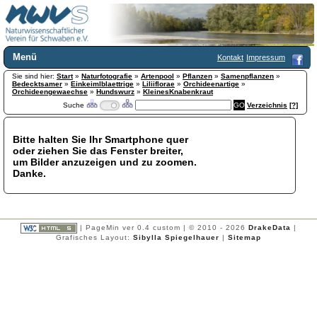
Menü
Kontakt
Impressum
Sie sind hier:
Home
Start
»
Naturfotografie
»
Artenpool
»
Pflanzen
»
Samenpflanzen
»
Bedecktsamer
»
Einkeimlblaettrige
»
Liliiflorae
»
Orchideenartige
»
Wir über uns
Orchideengewaechse
»
Hundswurz
»
KleinesKnabenkraut
Suche
Verzeichnis
[?]
Satzung
+
Mitglied werden
Chronik
Bitte halten Sie Ihr Smartphone quer
oder ziehen Sie das Fenster breiter,
Publikationen
+
um Bilder anzuzeigen und zu zoomen.
Programm
Danke.
Kontakt
Gästebuch
Links
| PageMin ver 0.4 custom | © 2010 - 2026
DrakeData
|
Licca liber
Grafisches Layout:
Sibylla Spiegelhauer
|
Sitemap
Newsletter
Impressum
Datenschutzerklärung
Botanik
+