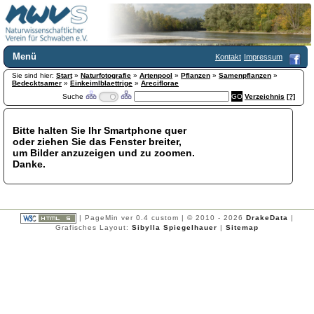
Menü
Kontakt
Impressum
Sie sind hier:
Home
Start
»
Naturfotografie
»
Artenpool
»
Pflanzen
»
Samenpflanzen
»
Bedecktsamer
»
Einkeimlblaettrige
»
Areciflorae
Wir über uns
Suche
Verzeichnis
[?]
Satzung
+
Mitglied werden
Bitte halten Sie Ihr Smartphone quer
Chronik
oder ziehen Sie das Fenster breiter,
Publikationen
+
um Bilder anzuzeigen und zu zoomen.
Danke.
Programm
Kontakt
Gästebuch
Links
| PageMin ver 0.4 custom | © 2010 - 2026
DrakeData
|
Grafisches Layout:
Sibylla Spiegelhauer
|
Sitemap
Licca liber
Newsletter
Impressum
Datenschutzerklärung
Botanik
+