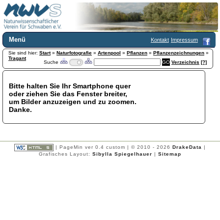
Menü
Kontakt
Impressum
Sie sind hier:
Home
Start
»
Naturfotografie
»
Artenpool
»
Pflanzen
»
Pflanzenzeichnungen
»
Tragant
Suche
Verzeichnis
[?]
Wir über uns
Satzung
+
Mitglied werden
Bitte halten Sie Ihr Smartphone quer
oder ziehen Sie das Fenster breiter,
Chronik
um Bilder anzuzeigen und zu zoomen.
Publikationen
+
Danke.
Programm
Kontakt
Gästebuch
Links
| PageMin ver 0.4 custom | © 2010 - 2026
DrakeData
|
Grafisches Layout:
Sibylla Spiegelhauer
|
Sitemap
Licca liber
Newsletter
Impressum
Datenschutzerklärung
Botanik
+