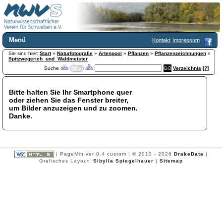
Menü
Kontakt
Impressum
Sie sind hier:
Home
Start
»
Naturfotografie
»
Artenpool
»
Pflanzen
»
Pflanzenzeichnungen
»
Spitzwegerich_und_Waldmeister
Wir über uns
Suche
Verzeichnis
[?]
Satzung
+
Mitglied werden
Bitte halten Sie Ihr Smartphone quer
Chronik
oder ziehen Sie das Fenster breiter,
Publikationen
+
um Bilder anzuzeigen und zu zoomen.
Danke.
Programm
Kontakt
Gästebuch
Links
| PageMin ver 0.4 custom | © 2010 - 2026
DrakeData
|
Grafisches Layout:
Sibylla Spiegelhauer
|
Sitemap
Licca liber
Newsletter
Impressum
Datenschutzerklärung
Botanik
+