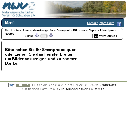
Menü
Kontakt
Impressum
Sie sind hier:
Home
Start
»
Naturfotografie
»
Artenpool
»
Pflanzen
»
Algen
»
Blaualgen
»
Nostoc
Suche
Verzeichnis
[?]
Wir über uns
Satzung
+
Mitglied werden
Bitte halten Sie Ihr Smartphone quer
oder ziehen Sie das Fenster breiter,
Chronik
um Bilder anzuzeigen und zu zoomen.
Publikationen
+
Danke.
Programm
Kontakt
Gästebuch
Links
| PageMin ver 0.4 custom | © 2010 - 2026
DrakeData
|
Grafisches Layout:
Sibylla Spiegelhauer
|
Sitemap
Licca liber
Newsletter
Impressum
Datenschutzerklärung
Botanik
+