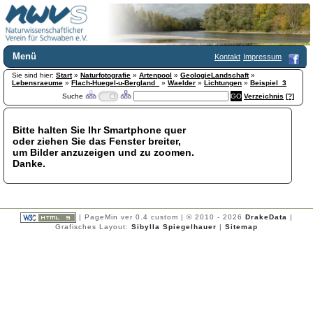
Menü
Kontakt
Impressum
Sie sind hier:
Home
Start
»
Naturfotografie
»
Artenpool
»
GeologieLandschaft
»
Lebensraeume
»
Flach-Huegel-u-Bergland_
»
Waelder
»
Lichtungen
»
Beispiel_3
Wir über uns
Suche
Verzeichnis
[?]
Satzung
+
Mitglied werden
Bitte halten Sie Ihr Smartphone quer
Chronik
oder ziehen Sie das Fenster breiter,
Publikationen
+
um Bilder anzuzeigen und zu zoomen.
Danke.
Programm
Kontakt
Gästebuch
Links
| PageMin ver 0.4 custom | © 2010 - 2026
DrakeData
|
Grafisches Layout:
Sibylla Spiegelhauer
|
Sitemap
Licca liber
Newsletter
Impressum
Datenschutzerklärung
Botanik
+