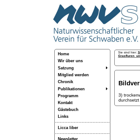
Sie sind hier:
S
Home
Grasfluren_u
Wir über uns
Satzung
Mitglied werden
Chronik
Bildver
Publikationen
3) trocken
Programm
durchsetzt
Kontakt
Gästebuch
Links
Licca liber
Newsletter