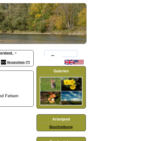
Bergland_
»
Verzeichnis
[?]
Galerien
nd Felsen
Artenpool
Beschreibung