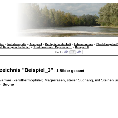
tart
»
Naturfotografie
»
Artenpool
»
GeologieLandschaft
»
Lebensraeume
»
Flach-Huegel-u-
nd_Rasengesellschaften
»
Trockenwarmer_Magerrasen_
»
Beispiel_3
Suche
zeichnis "Beispiel_3"
- 1 Bilder gesamt
warmer (xerothermophiler) Magerrasen, steiler Südhang, mit Steinen u
 -
Suche