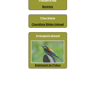
Fotoberichte
Berichte
Checkliste
Checkliste Bilder-Upload
Artenpool aktuell
Artenpool im Fokus