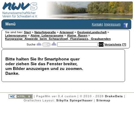
Menü
Kontakt
Impressum
Sie sind hier:
Home
Start
»
Naturfotografie
»
Artenpool
»
GeologieLandschaft
»
Lebensraeume
»
Alpine_Lebensraeume
»
Alpine_Rasen
»
Wir über uns
Kurzgrasige_Alpweide_beim_Schwarzkopf,_Flueelapass,_Graubuenden
Suche
Verzeichnis
[?]
Satzung
+
Mitglied werden
Chronik
Bitte halten Sie Ihr Smartphone quer
oder ziehen Sie das Fenster breiter,
Publikationen
+
um Bilder anzuzeigen und zu zoomen.
Programm
Danke.
Kontakt
Gästebuch
Links
| PageMin ver 0.4 custom | © 2010 - 2026
DrakeData
|
Licca liber
Grafisches Layout:
Sibylla Spiegelhauer
|
Sitemap
Newsletter
Impressum
Datenschutzerklärung
Botanik
+