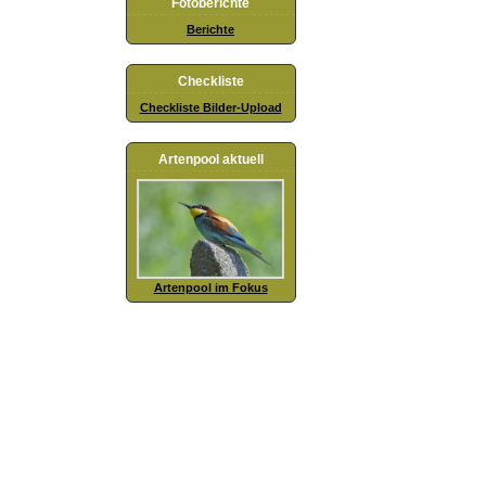
Fotoberichte
Berichte
Checkliste
Checkliste Bilder-Upload
Artenpool aktuell
Artenpool im Fokus