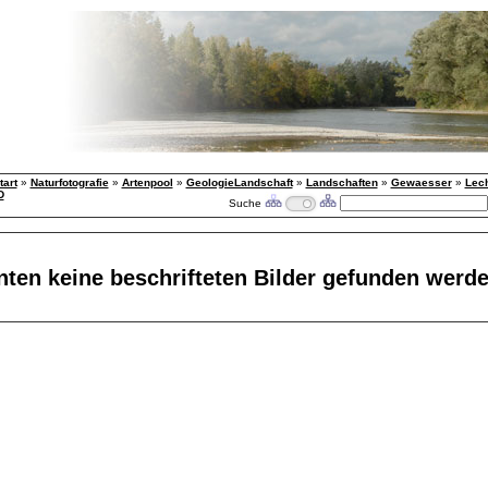
tart
»
Naturfotografie
»
Artenpool
»
GeologieLandschaft
»
Landschaften
»
Gewaesser
»
Lec
D
Suche
nten keine beschrifteten Bilder gefunden werd