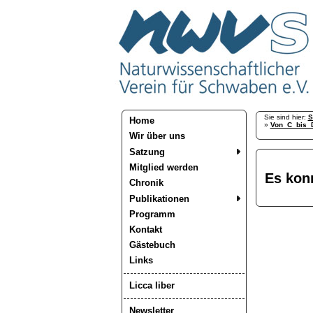
Sie sind hier:
S
Home
»
Von_C_bis_
Wir über uns
Satzung
Mitglied werden
Es kon
Chronik
Publikationen
Programm
Kontakt
Gästebuch
Links
Licca liber
Newsletter