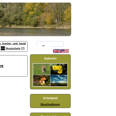
h_frueher_und_heute
Verzeichnis
[?]
Galerien
en
Artenpool
Beschreibung