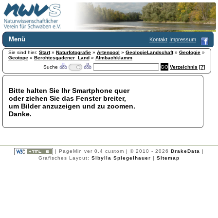
Menü
Kontakt
Impressum
Sie sind hier:
Home
Start
»
Naturfotografie
»
Artenpool
»
GeologieLandschaft
»
Geologie
»
Geotope
»
Berchtesgadener_Land
»
Almbachklamm
Wir über uns
Suche
Verzeichnis
[?]
Satzung
+
Mitglied werden
Bitte halten Sie Ihr Smartphone quer
Chronik
oder ziehen Sie das Fenster breiter,
Publikationen
+
um Bilder anzuzeigen und zu zoomen.
Danke.
Programm
Kontakt
Gästebuch
Links
| PageMin ver 0.4 custom | © 2010 - 2026
DrakeData
|
Grafisches Layout:
Sibylla Spiegelhauer
|
Sitemap
Licca liber
Newsletter
Impressum
Datenschutzerklärung
Botanik
+